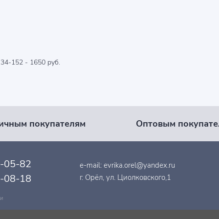
34-152 - 1650 руб.
ичным покупателям
Оптовым покупате
7-05-82
e-mail:
evrika.orel@yandex.ru
2-08-18
г. Орёл, ул. Циолковского,1
ти