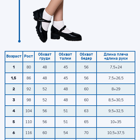
Обхват
Обхват
Обхват
Длина плеча
Возраст
Рост
груди
талии
бедер
+длина руки
80
48
45
56
7,5+24
1
86
48
45
56
7,5+26,5
1,5
92
52
48
60
8+29
2
98
52
48
60
8,5+30,5
3
104
56
51
63
9,5+32,5
4
110
56
51
65
10+35
5
116
60
54
70
10,5+37,5
6