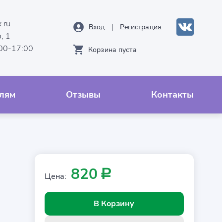
.ru
Вход
Рeгистрация
, 1
:00-17:00
Корзина пуста
лям
Отзывы
Контакты
820
Р
Цена:
В Корзину