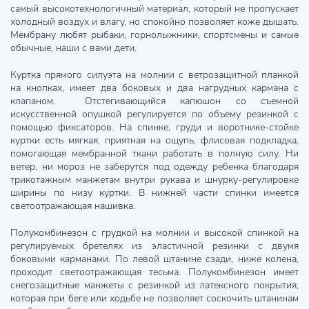
самый высокотехнологичный материал, который не пропускает
холодный воздух и влагу, но спокойно позволяет коже дышать.
Мембрану любят рыбаки, горнолыжники, спортсмены и самые
обычные, наши с вами дети.
Куртка прямого силуэта на молнии с ветрозащитной планкой
на кнопках, имеет два боковых и два нагрудных кармана с
клапаном. Отстегивающийся капюшон со съемной
искусственной опушкой регулируется по объему резинкой с
помощью фиксаторов. На спинке, груди и воротнике-стойке
куртки есть мягкая, приятная на ощупь, флисовая подкладка,
помогающая мембранной ткани работать в полную силу. Ни
ветер, ни мороз не заберутся под одежду ребенка благодаря
трикотажным манжетам внутри рукава и шнурку-регулировке
ширины по низу куртки. В нижней части спинки имеется
светоотражающая нашивка.
Полукомбинезон с грудкой на молнии и высокой спинкой на
регулируемых бретелях из эластичной резинки с двумя
боковыми карманами. По левой штанине сзади, ниже колена,
проходит светоотражающая тесьма. Полукомбинезон имеет
снегозащитные манжеты с резинкой из латексного покрытия,
которая при беге или ходьбе не позволяет соскочить штанинам